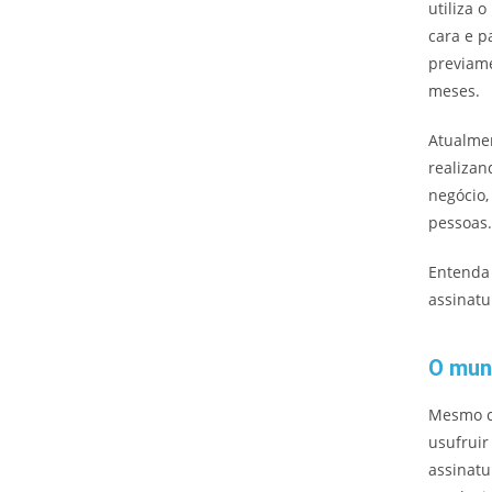
utiliza 
cara e p
previam
meses.
Atualme
realizan
negócio,
pessoas.
Entenda 
assinatu
O mun
Mesmo c
usufrui
assinatu