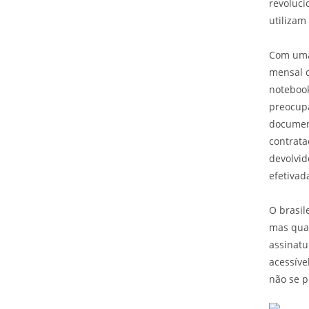
revoluc
utilizam
Com uma
mensal q
noteboo
preocup
document
contrata
devolvid
efetivad
O brasil
mas qua
assinatu
acessíve
não se 