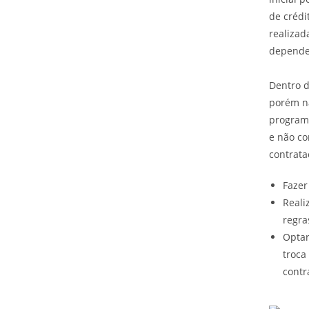
de crédi
realizad
depende
Dentro d
porém nã
programa
e não co
contrata
Fazer
Reali
regra
Optar
troca
contr