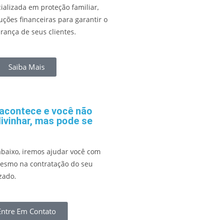
ializada em proteção familiar,
uções financeiras para garantir o
rança de seus clientes.
Saiba Mais
 acontece e você não
ivinhar, mas pode se
abaixo, iremos ajudar você com
mesmo na contratação do seu
zado.
Entre Em Contato