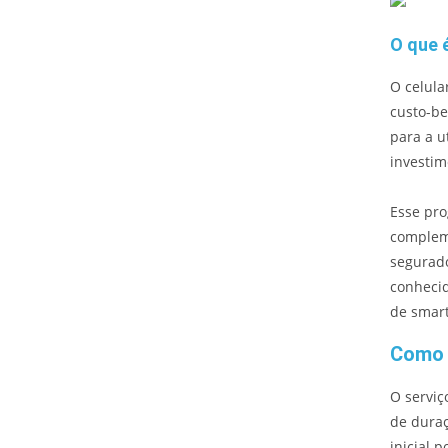
O que 
O celula
custo-be
para a u
investim
Esse pr
compleme
segurado
conhecid
de smar
Como f
O serviç
de duraç
inicial 