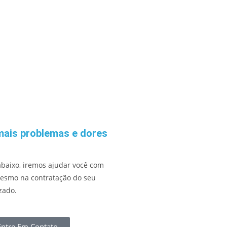
mais problemas e dores
abaixo, iremos ajudar você com
mesmo na contratação do seu
zado.
Entre Em Contato