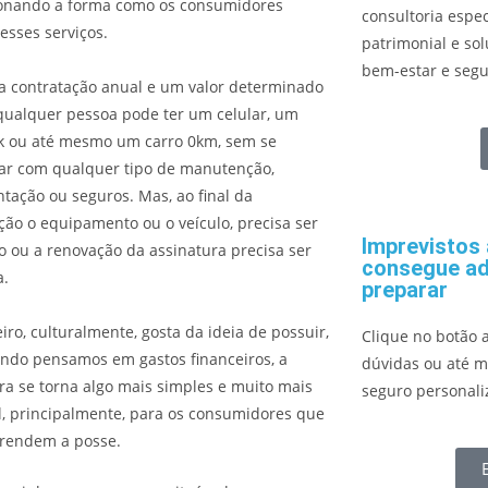
ionando a forma como os consumidores
consultoria espec
 esses serviços.
patrimonial e sol
bem-estar e segu
 contratação anual e um valor determinado
ualquer pessoa pode ter um celular, um
k ou até mesmo um carro 0km, sem se
ar com qualquer tipo de manutenção,
ação ou seguros. Mas, ao final da
ção o equipamento ou o veículo, precisa ser
Imprevistos
o ou a renovação da assinatura precisa ser
consegue ad
a.
preparar
eiro, culturalmente, gosta da ideia de possuir,
Clique no botão 
ndo pensamos em gastos financeiros, a
dúvidas ou até 
ra se torna algo mais simples e muito mais
seguro personali
l, principalmente, para os consumidores que
prendem a posse.